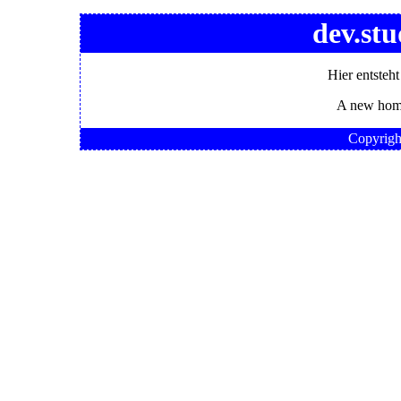
dev.stu
Hier entsteht
A new home
Copyrig